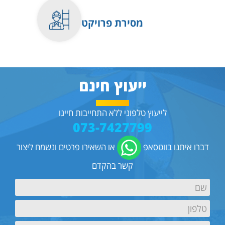
מסירת פרויקט
ייעוץ חינם
לייעוץ טלפוני ללא התחייבות חייגו
073-7427799
דברו איתנו בווטסאפ
או השאירו פרטים ונשמח ליצור
קשר בהקדם
*
Name
ראשון
*
Phone
ראשון
*